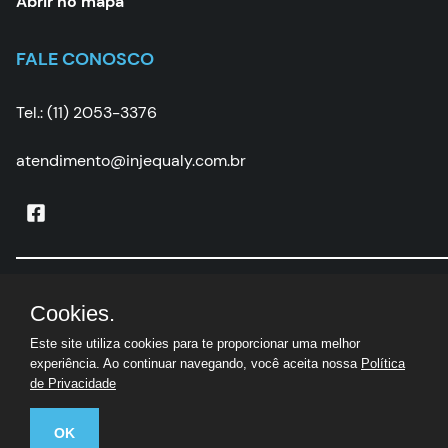
Abrir no mapa
FALE CONOSCO
Tel.: (11) 2053-3376
atendimento@injequaly.com.br
Injequaly
|
CNPJ:
05.502.507/0001-67 | © Todos os
Cookies.
direitos reservados
Este site utiliza cookies para te proporcionar uma melhor
experiência. Ao continuar navegando, você aceita nossa
Política
de Privacidade
OK