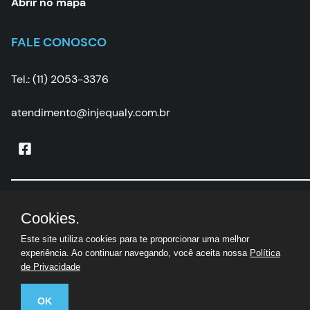
Abrir no mapa
FALE CONOSCO
Tel.: (11) 2053-3376
atendimento@injequaly.com.br
Injequaly
|
CNPJ:
05.502.507/0001-67 | © Todos os
Cookies.
direitos reservados
Este site utiliza cookies para te proporcionar uma melhor
experiência. Ao continuar navegando, você aceita nossa
Política
de Privacidade
OK