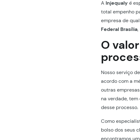
A
Injequaly
é esp
total empenho p
empresa de qual
Federal Brasília
,
O valo
proces
Nosso serviço d
acordo com a mé
outras empresas 
na verdade, tem 
desse processo.
Como especiali
bolso dos seus cl
encontramos uma