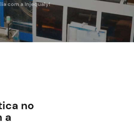
lia com a Injequaly!
tica no
m a