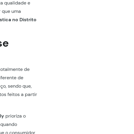
ta qualidade e
r que uma
stica no Distrito
se
totalmente de
ferente de
ço, sendo que,
s feitos a partir
ly
prioriza o
, quando
ue o consumidor