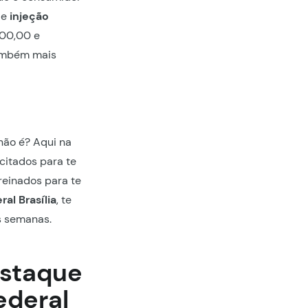
de
injeção
100,00 e
ambém mais
não é? Aqui na
citados para te
reinados para te
ral Brasília
, te
s semanas.
estaque
ederal