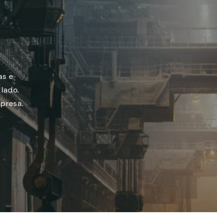
as e
lado.
presa.