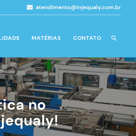
atendimento@injequaly.com.br
LIDADE
MATÉRIAS
CONTATO
tica no
njequaly!