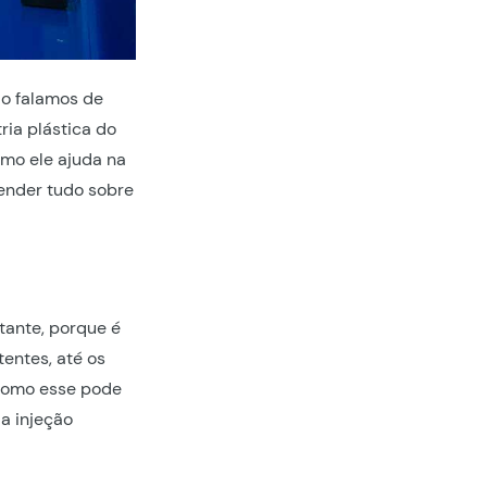
do falamos de
ria plástica do
omo ele ajuda na
tender tudo sobre
a
tante, porque é
tentes, até os
 como esse pode
a injeção