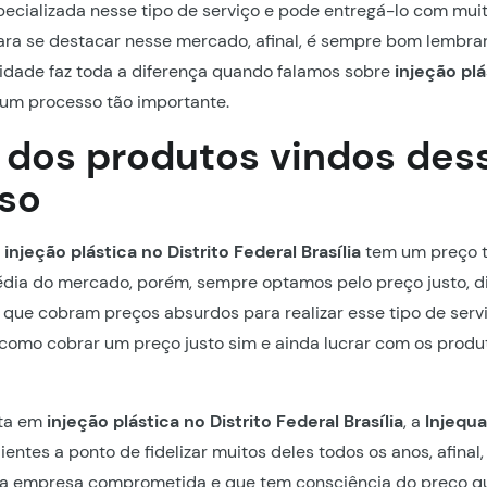
ecializada nesse tipo de serviço e pode entregá-lo com mui
ara se destacar nesse mercado, afinal, é sempre bom lembra
idade faz toda a diferença quando falamos sobre
injeção plá
 um processo tão importante.
r dos produtos vindos des
so
e
injeção plástica no Distrito Federal Brasília
tem um preço 
dia do mercado, porém, sempre optamos pelo preço justo, di
que cobram preços absurdos para realizar esse tipo de servi
como cobrar um preço justo sim e ainda lucrar com os produto
sta em
injeção plástica no Distrito Federal Brasília
, a
Injequa
ientes a ponto de fidelizar muitos deles todos os anos, afinal
 empresa comprometida e que tem consciência do preço q