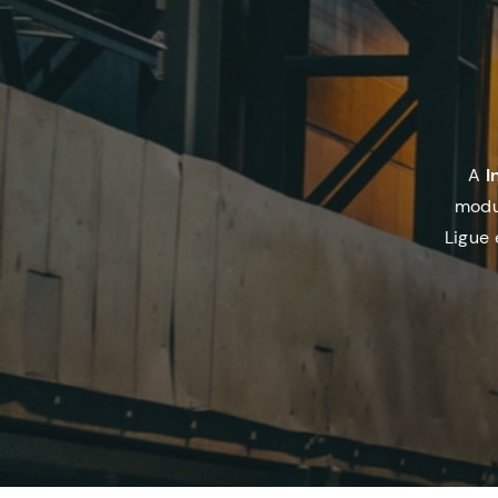
A
I
modu
Ligue