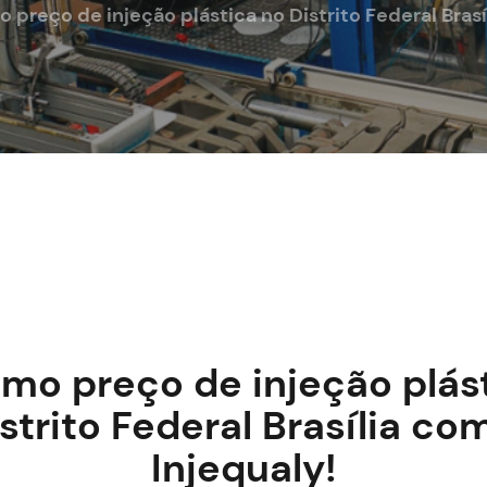
 preço de injeção plástica no Distrito Federal Brasí
mo preço de injeção plás
strito Federal Brasília co
Injequaly!