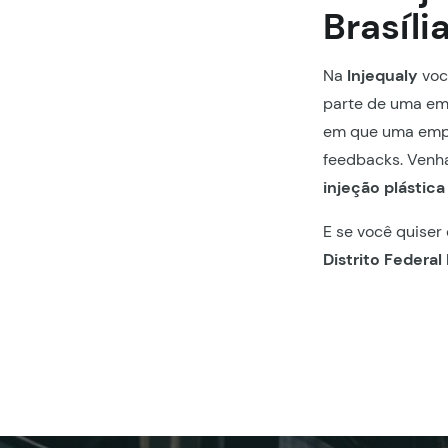
Brasíli
Na
Injequaly
voc
parte de uma emp
em que uma empr
feedbacks. Venh
injeção plástica 
E se você quiser
Distrito Federal 