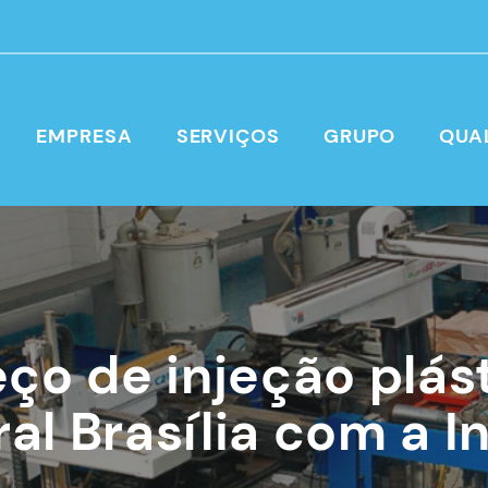
EMPRESA
SERVIÇOS
GRUPO
QUA
ço de injeção plás
ral Brasília com a I