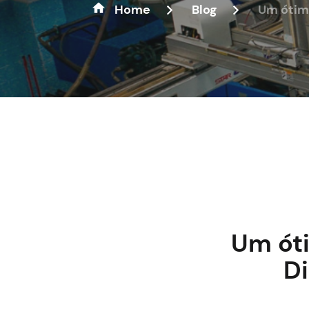
Home
Blog
Um ótimo
Um óti
Di