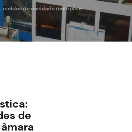
, moldes de cavidade múltipla e
stica:
des de
 câmara