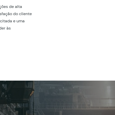
ções de alta
sfação do cliente
acitada e uma
der às