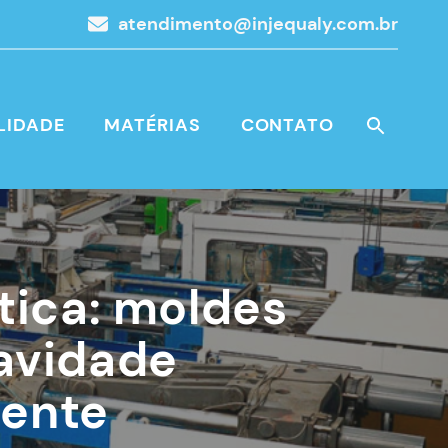
atendimento@injequaly.com.br
LIDADE
MATÉRIAS
CONTATO
tica: moldes
cavidade
uente