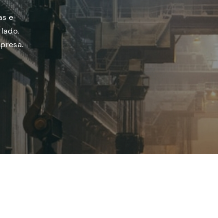
as e
lado.
presa.