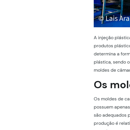
A injeção plásti
produtos plástic
determina a form
plástica, sendo 
moldes de câmar
Os mol
Os moldes de cav
possuem apenas 
são adequados p
produção é rela