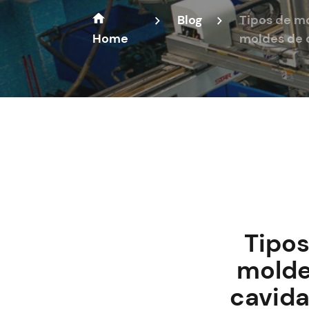
Blog
Tipos de mo
Home
moldes de 
Tipos
molde
cavida