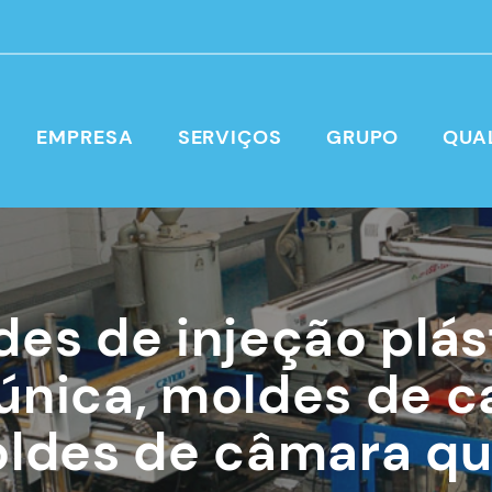
EMPRESA
SERVIÇOS
GRUPO
QUA
des de injeção plás
única, moldes de 
oldes de câmara q