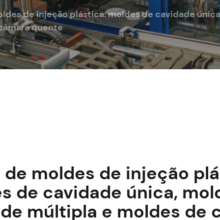
ldes de injeção plástica: moldes de cavidade única
câmara quente
 de moldes de injeção plá
s de cavidade única, mol
de múltipla e moldes de