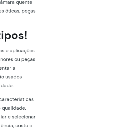
 câmara quente
s óticas, peças
ipos!
as e aplicações
enores ou peças
entar a
o usados ​​
idade.
características
 qualidade.
iar e selecionar
ência, custo e