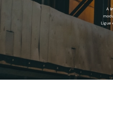
A
I
modu
Ligue