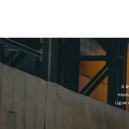
A
I
modu
Ligue