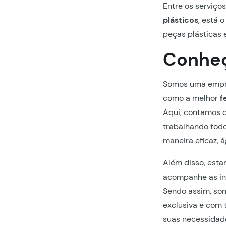
Entre os serviço
plásticos
, está 
peças plásticas 
Conheç
Somos uma empre
como a melhor
f
Aqui, contamos 
trabalhando todo
maneira eficaz, á
Além disso, est
acompanhe as i
Sendo assim, som
exclusiva e com 
suas necessidade