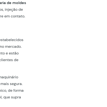
aria de moldes
os, injeção de
re em contato.
estabelecidos
 no mercado.
to e estão
clientes de
maquinário
mais segura.
ico, de forma
l, que supra