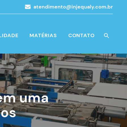
atendimento@injequaly.com.br
LIDADE
MATÉRIAS
CONTATO
 em uma
cos