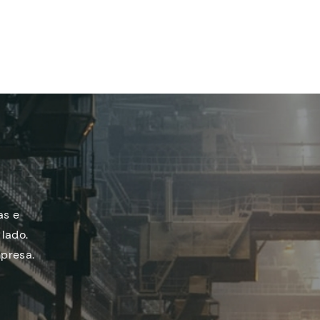
as e
lado.
presa.