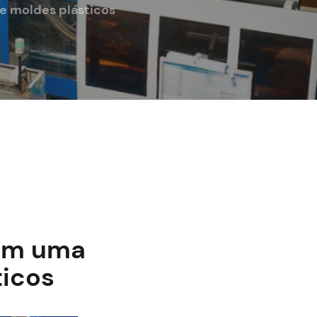
e moldes plásticos
 em uma
ticos