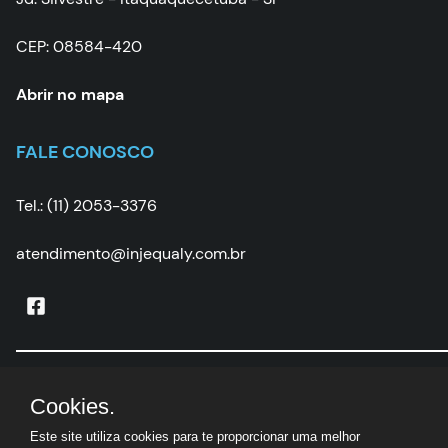
CEP: 08584-420
Abrir no mapa
FALE CONOSCO
Tel.: (11) 2053-3376
atendimento@injequaly.com.br
Injequaly
|
CNPJ:
05.502.507/0001-67 | © Todos os
Cookies.
direitos reservados
Este site utiliza cookies para te proporcionar uma melhor