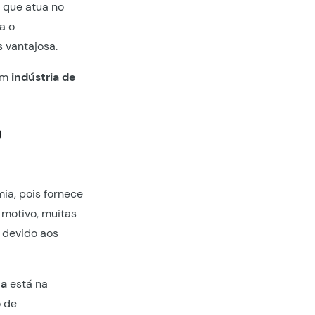
a
que atua no
a o
 vantajosa.
 um
indústria de
o
ia, pois fornece
 motivo, muitas
 devido aos
ca
está na
o de