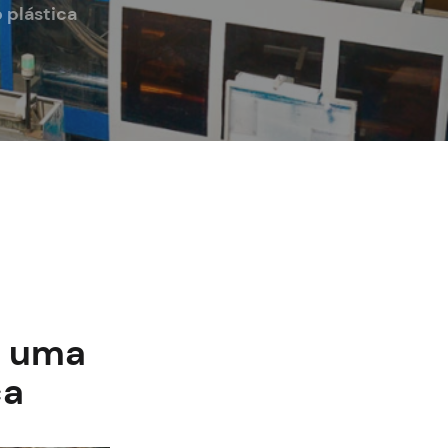
 plástica
m uma
ca