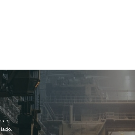
as e
lado.