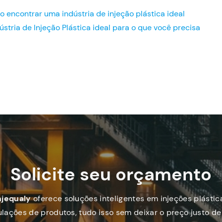
encontrar uma indústria de injeção plástica ideal
ústria de Injeção Plástica ideal para o que você precisa
Solicite seu orçamento
njequaly
oferece soluções inteligentes em injeções plástic
lações de produtos, tudo isso sem deixar o preço justo de 