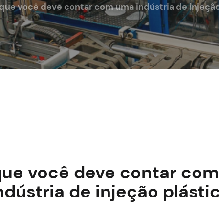
 que você deve contar com uma indústria de injeção
que você deve contar co
ndústria de injeção plásti