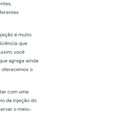
ntes,
ferentes
njeção é muito
iciência que
Assim, você
 que agrega ainda
a oferecemos o
ontar com uma
io da injeção do
servar o meio-