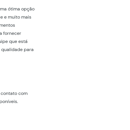
ma ótima opção
e e muito mais
amentos
a fornecer
uipe que está
s qualidade para
m contato com
poníveis.