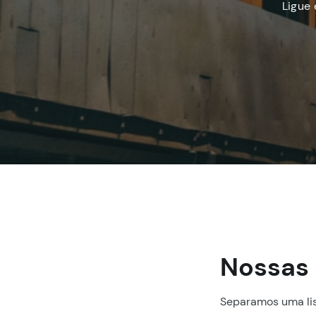
Ligue
Nossas 
Separamos uma lis