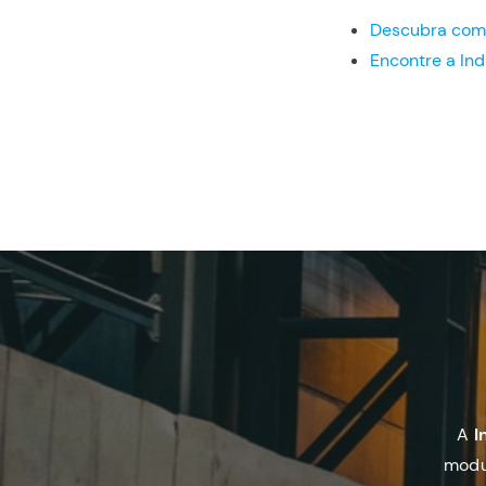
Descubra como 
Encontre a Ind
A
I
modu