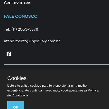
Abrir no mapa
FALE CONOSCO
Tel.: (11) 2053-3376
atendimento@injequaly.com.br
Injequaly
|
CNPJ:
05.502.507/0001-67 | © Todos os
Cookies.
direitos reservados
Este site utiliza cookies para te proporcionar uma melhor
experiência. Ao continuar navegando, você aceita nossa
Política
de Privacidade
OK