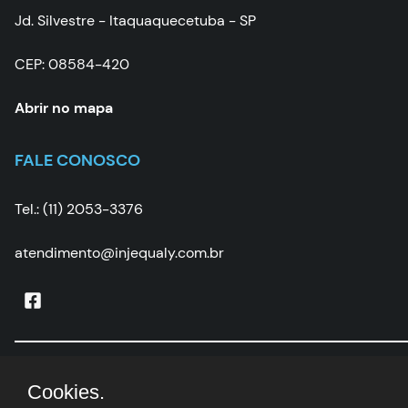
Jd. Silvestre - Itaquaquecetuba - SP
CEP: 08584-420
Abrir no mapa
FALE CONOSCO
Tel.: (11) 2053-3376
atendimento@injequaly.com.br
Injequaly
|
CNPJ:
05.502.507/0001-67 | © Todos os
Cookies.