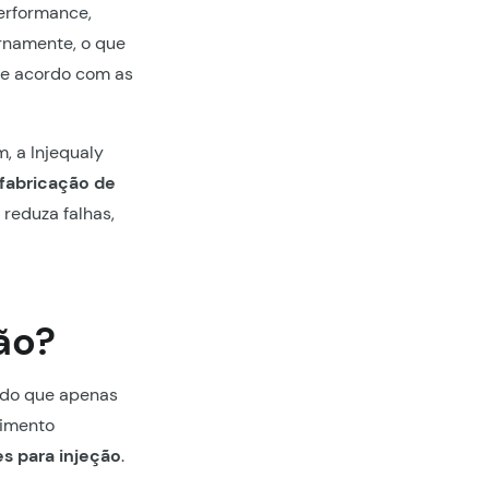
performance,
ernamente, o que
 de acordo com as
, a Injequaly
fabricação de
 reduza falhas,
ão?
 do que apenas
dimento
s para injeção
.