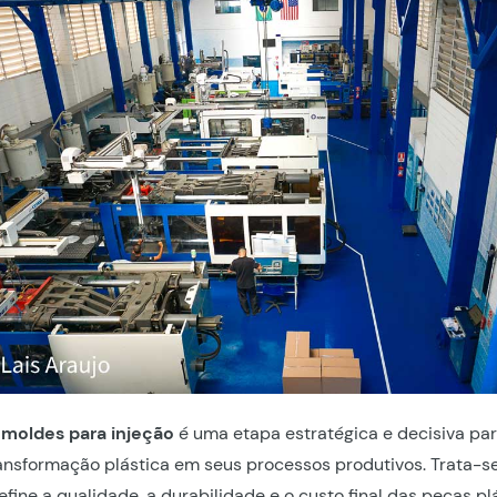
 moldes para injeção
é uma etapa estratégica e decisiva p
nsformação plástica em seus processos produtivos. Trata-s
fine a qualidade, a durabilidade e o custo final das peças pl