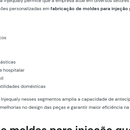
da Injequaly permite que a empresa atue em diversos setores i
ções personalizadas em
fabricação de moldes para injeção
cos
ásticas
e hospitalar
il
utilidades domésticas
a Injequaly nesses segmentos amplia a capacidade de antec
r melhorias no design das peças e garantir maior eficiência n
de moldes para injeção qu