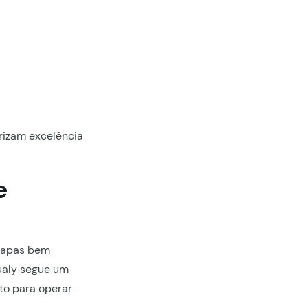
orizam excelência
e
etapas bem
ualy segue um
to para operar