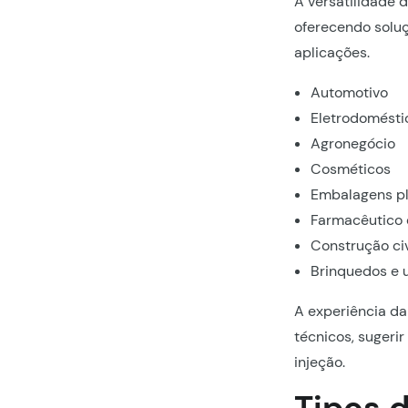
A versatilidade 
oferecendo solu
aplicações.
Automotivo
Eletrodomésti
Agronegócio
Cosméticos
Embalagens pl
Farmacêutico 
Construção civ
Brinquedos e 
A experiência d
técnicos, sugeri
injeção.
Tipos 