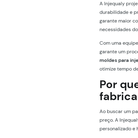
A Injequaly proj
durabilidade e p
garante maior co
necessidades do 
Com uma equipe d
garante um proce
moldes para inj
otimize tempo de
Por que
fabric
Ao buscar um par
preço. A Injequa
personalizado e