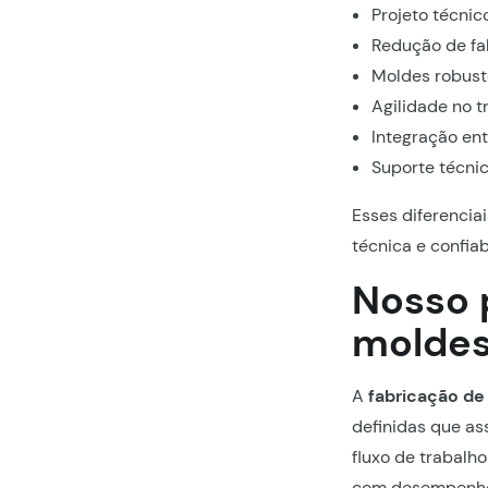
Projeto técni
Redução de fal
Moldes robust
Agilidade no 
Integração ent
Suporte técni
Esses diferencia
técnica e confia
Nosso 
moldes
A
fabricação de
definidas que a
fluxo de trabalh
com desempenh