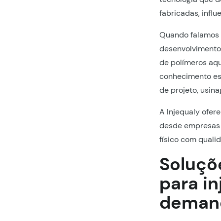
fabricadas, infl
Quando falamo
desenvolvimento 
de polímeros aq
conhecimento esp
de projeto, usina
A Injequaly ofe
desde empresas 
físico com qualid
Soluçõ
para i
deman