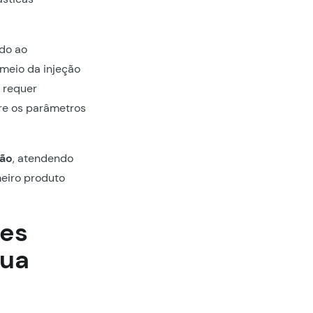
ndo ao
 meio da injeção
 requer
bre os parâmetros
ção
, atendendo
eiro produto
des
sua