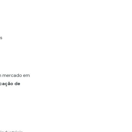
as
um mercado em
icação de