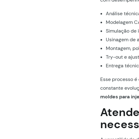
Análise técnic
Modelagem C
Simulação de 
Usinagem de al
Montagem, pol
Try-out e aju
Entrega técni
Esse processo é
constante evolu
moldes para inj
Atende
necess