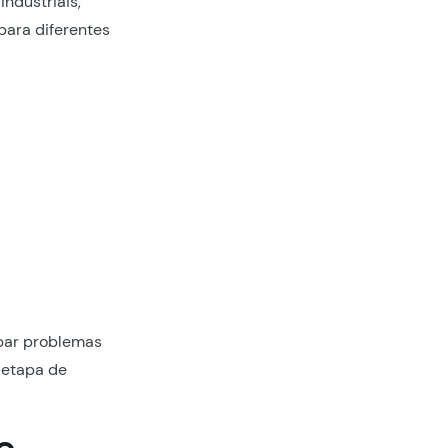
ndustriais,
para diferentes
ipar problemas
a etapa de
e