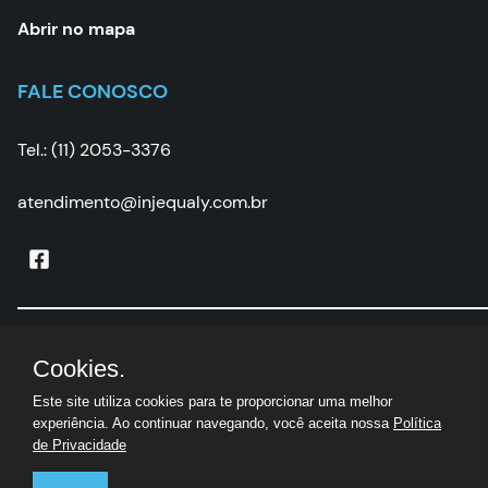
Abrir no mapa
FALE CONOSCO
Tel.: (11) 2053-3376
atendimento@injequaly.com.br
Injequaly
|
CNPJ:
05.502.507/0001-67 | © Todos os
Cookies.
direitos reservados
Este site utiliza cookies para te proporcionar uma melhor
experiência. Ao continuar navegando, você aceita nossa
Política
de Privacidade