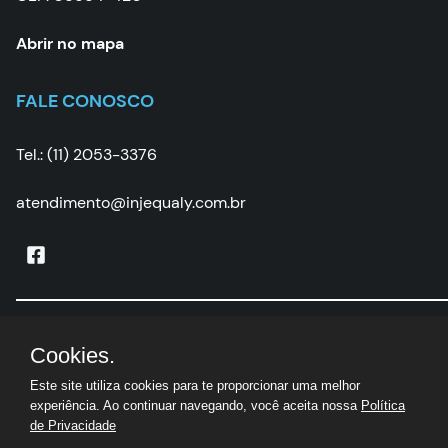
Abrir no mapa
FALE CONOSCO
Tel.: (11) 2053-3376
atendimento@injequaly.com.br
Injequaly
|
CNPJ:
05.502.507/0001-67 | © Todos os
Cookies.
direitos reservados
Este site utiliza cookies para te proporcionar uma melhor
experiência. Ao continuar navegando, você aceita nossa
Política
de Privacidade